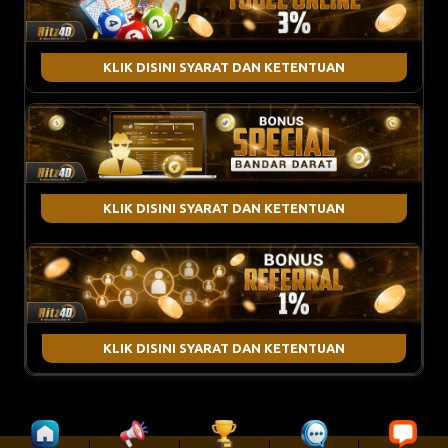
5. Maksimal Bonus Rollingan yang diberikan adalaha
9. Bonus dan Kemenangan dapat dibatalkan oleh Pihak
Dianggap Hangus.
O/U ( Tidak Berlaku 1x2, Tebak Skor , Corner, Dll ).
Member HITZ4D.
Sebesar 5.000.000
HITZ4D, Jika ditemukan Adanya Indikasi Kecurangan.
10. Jika 1 USER ID Mempunyai 2 Tiket Kemenangan, Maka
7.
Tiket Dianggap SAH, Jika MENANG FULL. ( WIN
2. Bonus Cashback Mingguan Berlaku untuk Sportbook.
6. Bonus Rollingan tidak Berlaku kepada Member yang
10. Segala Keputusan Pihak HITZ4D adalah Mutlak, Serta
Hanya Akan Diambil 1 Tiket Tertinggi.
HALF, DRAW, LOSE HALF, POSTPONED,
3. Jumlah Cashback Mingguan Dihitung dari Jumlah
Mengambil Promo Lain.
Pihak HITZ4D dapat Merubah/Membatalkan Segala
KLIK DISINI SYARAT DAN KETENTUAN
11. Wajib Share Hasil Kemenangan Di Group OFFICIAL
ABANDONES = TIDAK SAH).
Kekalahan Member Selama 1 Minggu.
7. Segala Keputusan Pihak HITZ4D adalah Mutlak.
Bentuk Promosi Tanpa Pemberitahuan Sebelumnya.
HITZ4D
Klik Disini
Dengan Hashtag
8.
DiSetiap Bill, Wajib Memiliki Minimal 1 Team
4. Bonus Cashback Mingguan akan Masuk Secara
BONUS CASHBACK TOGEL 3%
#EventmixparlayHitz4D #HITZ4D.
Dengan Poor 1/4, 3/4, 1 1/4, 1 3/4,DST.
Otomatis ke USER ID Member Masing2 Setiap Hari Senin.
PERHITUNGAN BONUS ROLLINGAN LIVE CASINO
12. Pihak HITZ4D Berhak Menolak / Membatalkan, Apabila
9. Tidak Boleh Memiliki Team yang Sama Winstreak
5. Bonus Cashback Mingguan akan Dibagikan kepada
Syarat dan Ketentuan:
--- Turnover yang Tercapai Rp. 10.000.000 x 0.7%
Ditemukan Segala Bentuk Kecurangan.
Parlay.
Member dengan Minimal Kekalahan 200.000 Selama 1
--- Maka Bonus Rollingan yang di Dapat adalah Rp. 70.000
13. Segala Keputusan Pihak HITZ4D Adalah Mutlak, Serta
10. Tidak Boleh BET Kanan Kiri.
Minggu ( Senin - Minggu).
1. Event ini Berlaku untuk Semua Pasaran TOGEL yang di
Pihak HITZ4D dapat Merubah / Membatalkan Segala
11. Tidak Boleh Memiliki Taruhan Parlay Berjalan pada
6. Bonus Cashback Mingguan Tidak diberikan kepada
Sediakan oleh HITZ4D.
KLIK DISINI SYARAT DAN KETENTUAN
Bentuk Promosi Tanpa Pemberitahuan Sebelumnya.
Saat Melakukan Claim ( Jika Sudah Menang 2 BILL Awal
Member yang Mengikuti Event/Bonus Lainnya.
2. Event ini Tidak berlaku untuk Member HITZ4D yang
dan BILL ke 3 Gagal, Maka 2 BILL Awal dianggap HANGUS
7. Pihak HITZ4D Berhak Menolak/Membatalkan Apabila
Mengambil Bonus Lainnya.
BONUS SPESIAL BANDAR DARAT
TABEL BONUS EVENT MIXPARLAY STAKE 50K
).
Ditemukan Segala Bentuk Kecurangan.
3.
Minimal Kekalahan Dalam 1 (Satu) Bulan untuk
(ODDS 1.77)
12. Jika Sudah Melakukan Claim, Maka BILL yang Telah di
8. Segala Keputusan Pihak HITZ4D adalah Mutlak, Serta
Melakukan Claim adalah Sebesar 750.000
.
Syarat dan ketentuan :
-> 6 TEAM = 988.000
Claim Dianggap HANGUS.
Pihak HITZ4D dapat Merubah/Membatalkan Segala
4. Bonus Cashback akan di Bagikan Secara Otomatis ke
-> 7 TEAM = 2.288.000
13. Member Wajib Share BILL Awal Maupun BILL Akhir di
Bentuk Promosi Tanpa Pemberitahuan Sebelumnya.
Masing-masing USER ID Member Setiap Tanggal 1 (Awal
1. Infokan ke Kami Melalui Whatsapp Atau
Klik Disini
Untuk
-> 8 TEAM = 5.588.000
FB Grup OFFICIAL Hitz4D
Klik Disini
Dengan Hashtag.
Bulan).
Mengikuti Event ini., Agar Kami Bisa Terus Mencatat
KLIK DISINI SYARAT DAN KETENTUAN
-> 9 TEAM = 10.088.000
#billawalwsparlayHitz4D
PERHITUNGAN BONUS SPORTSBOOK MINGGUAN
5. Pihak HITZ4D Berhak Menolak/Membatalkan Apabila
Semua Pembelian Anda
-> 10 TEAM = IPHONE 14 PRO MAX
#billakhirwsparlayHitz4D
- Minimal Kalah Rp 200.000 - Rp 49.999.999 -> Cashback
ditemukan Segala Bentuk Kecurangan.
2. Bonus Akan Masuk ke User ID Secara Otomatis Setiap
BONUS REFFERAL 1% SEUMUR HIDUP
#claimwinstreakmixparlayHitz4D
2%
6. Segala Keputusan Pihak HITZ4D adalah Mutlak, serta
Hari Selasa Pada Jam 15:00 WIB ( Yang Dihitung Dari Hari
13. Member Berhak Claim Event 1x Setiap Hari ( Jam
- Minimal Kalah Rp 50.000.000 ke Atas -> Cashback 5%
Pihak HITZ4D dapat Merubah/Membatalkan Segala
1. Harus Memiliki Akun di HITZ4D yang Terdaftar
Selasa - Senin )
Reset Event Pukul 12.00 ).
Bentuk Promosi Tanpa Pemberitahuan Sebelumnya.
2. Ajak Temen Anda Bergabung Bersama Kami dengan
3. Dalam 1 Minggu Member Harus Aktif Kecuali Tidak Ada