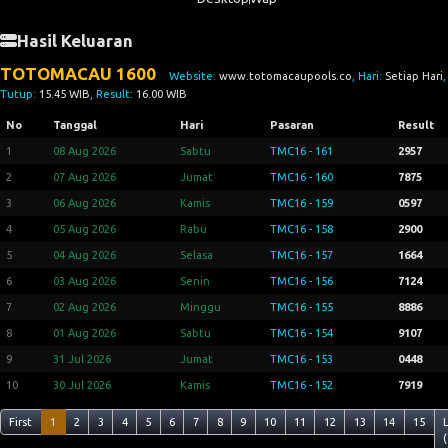
Hasil Keluaran
TOTOMACAU 1600
Website:
www.totomacaupools.co
, Hari:
Setiap Hari
,
Tutup:
15.45 WIB
, Result:
16.00 WIB
No
Tanggal
Hari
Pasaran
Result
1
08 Aug 2026
Sabtu
TMC16 - 161
2957
2
07 Aug 2026
Jumat
TMC16 - 160
7875
3
06 Aug 2026
Kamis
TMC16 - 159
0597
4
05 Aug 2026
Rabu
TMC16 - 158
2900
5
04 Aug 2026
Selasa
TMC16 - 157
1664
6
03 Aug 2026
Senin
TMC16 - 156
7124
7
02 Aug 2026
Minggu
TMC16 - 155
8886
8
01 Aug 2026
Sabtu
TMC16 - 154
9107
9
31 Jul 2026
Jumat
TMC16 - 153
0448
10
30 Jul 2026
Kamis
TMC16 - 152
7919
First
1
2
3
4
5
6
7
8
9
10
11
12
13
14
15
(