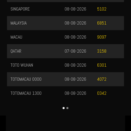
SINGAPORE
08-08-2026
5102
MALAYSIA
08-08-2026
6851
MACAU
08-08-2026
9097
QATAR
07-08-2026
3158
TOTO WUHAN
08-08-2026
6301
TOTOMACAU 0000
08-08-2026
4072
TOTOMACAU 1300
08-08-2026
0342