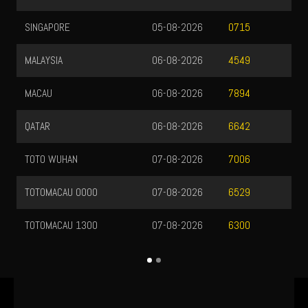
SINGAPORE
05-08-2026
0715
MALAYSIA
06-08-2026
4549
MACAU
06-08-2026
7894
QATAR
06-08-2026
6642
TOTO WUHAN
07-08-2026
7006
TOTOMACAU 0000
07-08-2026
6529
TOTOMACAU 1300
07-08-2026
6300