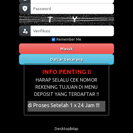
Remember Me
Masuk
Daftar Sekarang
INFO PENTING !!
HARAP SELALU CEK NOMOR
REKENING TUJUAN DI MENU
DEPOSIT YANG TERDAFTAR !!
 akan di Proses Setelah 1 x 24 Jam !!!
Desktop
Wap